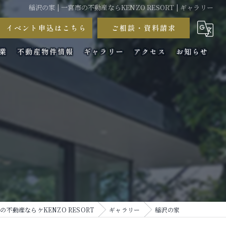
稲沢の家 | 一宮市の不動産ならKENZO RESORT | ギャラリー
イベント申込はこちら
ご相談・資料請求
業
不動産物件情報
ギャラリー
アクセス
お知らせ
コラム
の不動産ならケKENZO RESORT
ギャラリー
稲沢の家