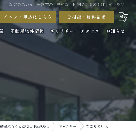
なごみのいえ | 一宮市の不動産ならKENZO RESORT | ギャラリー
イベント申込はこちら
ご相談・資料請求
業
不動産物件情報
ギャラリー
アクセス
お知らせ
コラム
動産ならケKENZO RESORT
ギャラリー
なごみのいえ